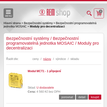
0
MENU
Hlavní strana
>
Bezpečnostní systémy
>
Bezpečnostní programovatelná
jednotka MOSAIC
>
Moduly pro decentralizaci
Bezpečnostní systémy / Bezpečnostní
programovatelná jednotka MOSAIC / Moduly pro
decentralizaci
Řadit dle:
ceny
/
názvu
/
výrobce
/
skladu
Modul MCT1 - 1 připojení
Sklad:
U dodavatele
Cena:
4 560 Kč bez DPH
porovnat
detail
koupit