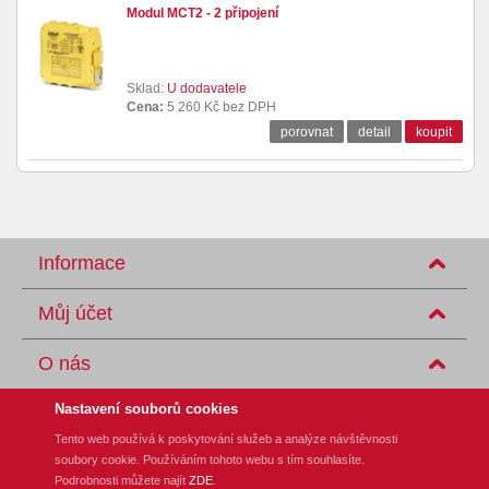
Modul MCT2 - 2 připojení
Sklad:
U dodavatele
Cena:
5 260 Kč bez DPH
porovnat
detail
koupit
Informace
Můj účet
O nás
Nastavení souborů cookies
Tento web používá k poskytování služeb a analýze návštěvnosti
soubory cookie. Používáním tohoto webu s tím souhlasíte.
REM-Technik s.r.o., Klíny 35, CZ-615 00 Brno
Podrobnosti můžete najít
ZDE
.