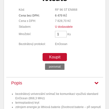
Kód:
RF 96 ST EN868
Cena bez DPH:
6 470 Kč
Cena s DPH:
7 828,70 Kč
Skladem:
U dodavatele
Množství:
Ks
Bezdrátový protokol:
EnOcean
Koupit
porovnat
Popis
bezdrátový univerzální snímač ke komunikaci využívá standard
EnOcean (868,3 MHz)
termoplastový kryt
zdrojem energie je lithiová baterie (životnost baterie – při sepnutí