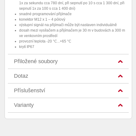
1x za sekundu cca 780 dní, při sepnutí po 10 s cca 1 300 dní, při
sepnutí 1x za 100 s cca 1 400 dní)
snadné programování přijímače
konektor M12 x 1 – 4 pólový
výstupní signál na přijímači může být nastaven individuálně
dosah mezi vysílačem a přijímačem je 30 m v budovách a 300 m
ve venkovním prostředí
provozní teplota -20 °C...+65 °C
krytí IP67
Přiložené soubory
Dotaz
Příslušenství
Varianty