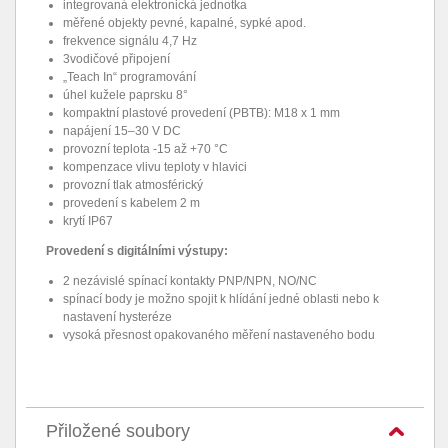
integrovaná elektronická jednotka
měřené objekty pevné, kapalné, sypké apod.
frekvence signálu 4,7 Hz
3vodičové připojení
„Teach In“ programování
úhel kužele paprsku 8°
kompaktní plastové provedení (PBTB): M18 x 1 mm
napájení 15–30 V DC
provozní teplota -15 až +70 °C
kompenzace vlivu teploty v hlavici
provozní tlak atmosférický
provedení s kabelem 2 m
krytí IP67
Provedení s digitálními výstupy:
2 nezávislé spínací kontakty PNP/NPN, NO/NC
spínací body je možno spojit k hlídání jedné oblasti nebo k
nastavení hysteréze
vysoká přesnost opakovaného měření nastaveného bodu
Přiložené soubory