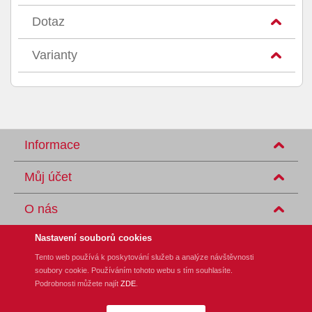
Dotaz
Varianty
Informace
Můj účet
O nás
Nastavení souborů cookies
Tento web používá k poskytování služeb a analýze návštěvnosti
soubory cookie. Používáním tohoto webu s tím souhlasíte.
REM-Technik s.r.o., Klíny 35, CZ-615 00 Brno
Podrobnosti můžete najít
ZDE
.
Tel.: +420 548 140 000