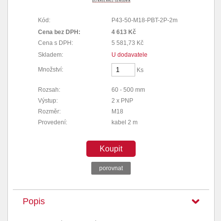
Kód:
P43-50-M18-PBT-2P-2m
Cena bez DPH:
4 613 Kč
Cena s DPH:
5 581,73 Kč
Skladem:
U dodavatele
Množství:
Ks
Rozsah:
60 - 500 mm
Výstup:
2 x PNP
Rozměr:
M18
Provedení:
kabel 2 m
Koupit
porovnat
Popis