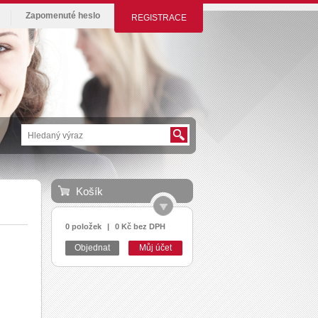
Zapomenuté heslo
REGISTRACE
Košík
0 položek
|
0 Kč bez DPH
Objednat
Můj účet