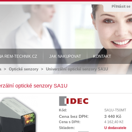
Přihlásit se
A REM-TECHNIK.CZ
JAK NAKUPOVAT
KONTAKT
a
>
Optické senzory
>
Univerzální optické senzory SA1U
rzální optické senzory SA1U
Kód:
SA1U-T50MT
Cena bez DPH:
3 440 Kč
Cena s DPH:
4 162,40 Kč
Skladem:
U dodavatele