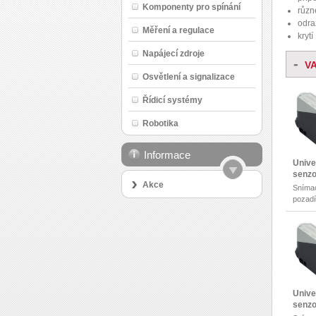
Komponenty pro spínání
různ
odra
Měření a regulace
krytí
Napájecí zdroje
-
V
Osvětlení a signalizace
Řídicí systémy
Robotika
Informace
Unive
senz
Akce
Snímac
pozad
Dosah
Unive
senz