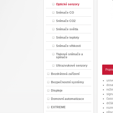
Optické senzory
Snímače CO
Snímače CO2
Snímače světla
Snímače teploty
Snímače vlhkosti
Tlakové snímače a
spínače
Ultrazvukové senzory
Popi
Bezdrátová zařízení
univ
Bezpečnostní systémy
dosa
reži
Displeje
sign
časo
Domovní automatizace
držá
EXTREME
rozm
přip