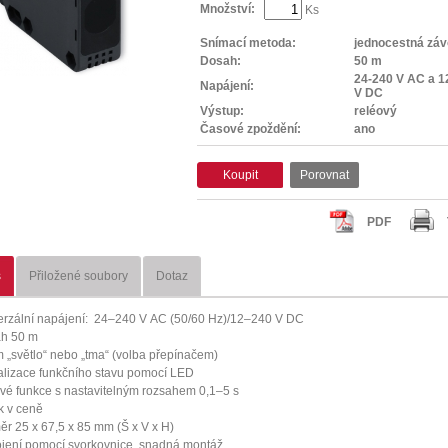
Množství:
Ks
Snímací metoda:
jednocestná záv
Dosah:
50 m
24-240 V AC a 1
Napájení:
V DC
Výstup:
reléový
Časové zpoždění:
ano
Koupit
Porovnat
PDF
s
Přiložené soubory
Dotaz
erzální napájení: 24–240 V AC (50/60 Hz)/12–240 V DC
h 50 m
m „světlo“ nebo „tma“ (volba přepínačem)
alizace funkčního stavu pomocí LED
vé funkce s nastavitelným rozsahem 0,1–5 s
k v ceně
ěr 25 x 67,5 x 85 mm (Š x V x H)
ojení pomocí svorkovnice, snadná montáž