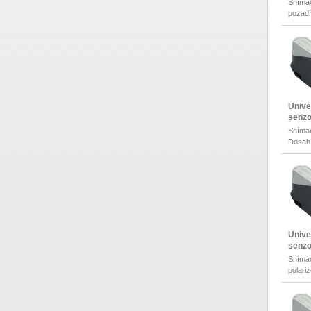
Snímac
pozad
Dosah
Unive
senz
Snímac
Dosah
Unive
senz
Snímac
polari
Dosah