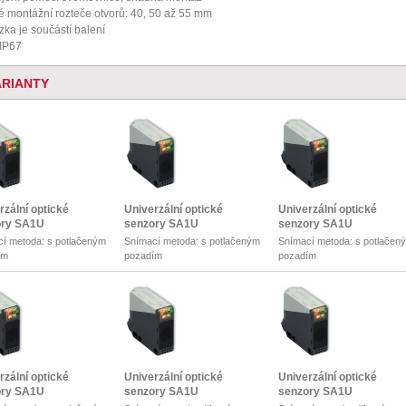
é montážní rozteče otvorů: 40, 50 až 55 mm
zka je součástí balení
 IP67
ARIANTY
rzální optické
Univerzální optické
Univerzální optické
ory SA1U
senzory SA1U
senzory SA1U
í metoda: s potlačeným
Snímací metoda: s potlačeným
Snímací metoda: s potlačen
ím
pozadím
pozadím
: 2 m
Dosah: 2 m
Dosah: 2 m
rzální optické
Univerzální optické
Univerzální optické
ory SA1U
senzory SA1U
senzory SA1U