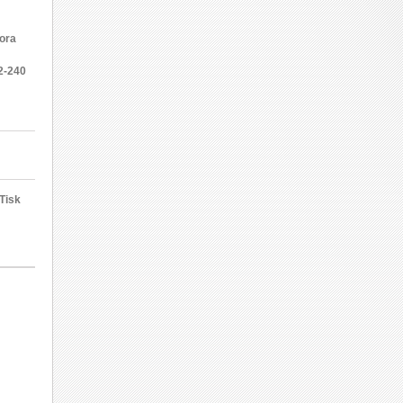
ora
2-240
Tisk