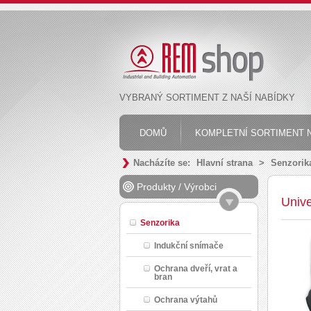
VYBRANÝ SORTIMENT Z NAŠÍ NABÍDKY
DOMŮ
KOMPLETNÍ SORTIMENT N
Nacházíte se:
Hlavní strana
>
Senzorik
Produkty
/
Výrobci
Unive
Senzorika
Indukční snímače
Ochrana dveří, vrat a
bran
Ochrana výtahů