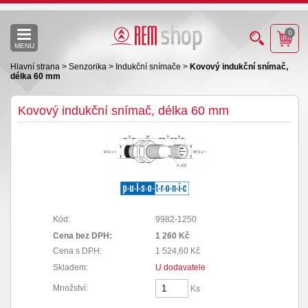
0
MENU
Hlavní strana
>
Senzorika
>
Indukční snímače
>
Kovový indukční snímač,
délka 60 mm
Kovový indukční snímač, délka 60 mm
Kód:
9982-1250
Cena bez DPH:
1 260 Kč
Cena s DPH:
1 524,60 Kč
Skladem:
U dodavatele
Množství:
Ks