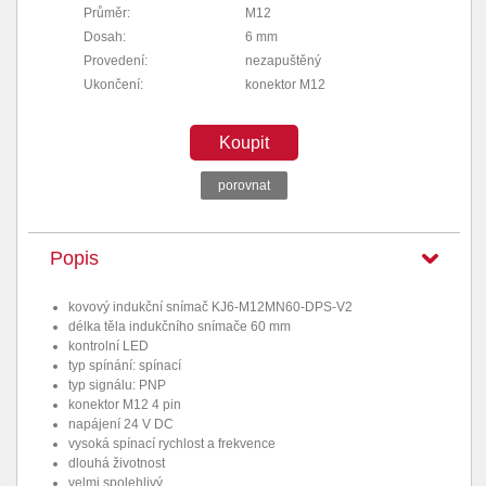
Průměr:
M12
Dosah:
6 mm
Provedení:
nezapuštěný
Ukončení:
konektor M12
Koupit
porovnat
Popis
kovový indukční snímač KJ6-M12MN60-DPS-V2
délka těla indukčního snímače 60 mm
kontrolní LED
typ spínání: spínací
typ signálu: PNP
konektor M12 4 pin
napájení 24 V DC
vysoká spínací rychlost a frekvence
dlouhá životnost
velmi spolehlivý