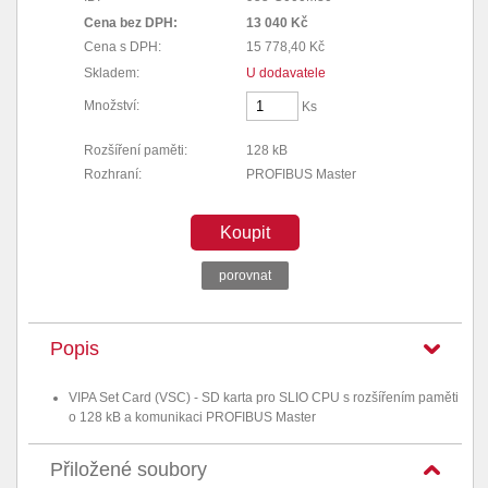
Cena bez DPH:
13 040 Kč
Cena s DPH:
15 778,40 Kč
Skladem:
U dodavatele
Množství:
Ks
Rozšíření paměti:
128 kB
Rozhraní:
PROFIBUS Master
Koupit
porovnat
Popis
VIPA Set Card (VSC) - SD karta pro SLIO CPU s rozšířením paměti
o 128 kB a komunikaci PROFIBUS Master
Přiložené soubory