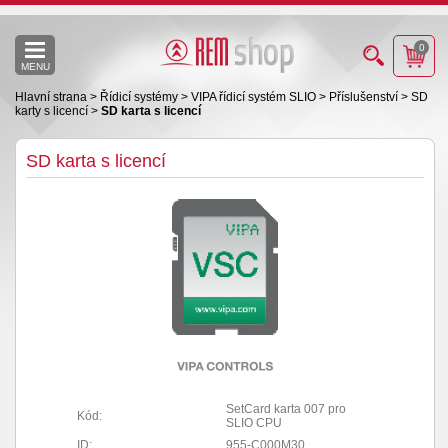
0
MENU
Hlavní strana
>
Řídicí systémy
>
VIPA řídicí systém SLIO
>
Příslušenství
>
SD
karty s licencí
>
SD karta s licencí
SD karta s licencí
SetCard karta 007 pro
Kód:
SLIO CPU
ID:
955-C000M30