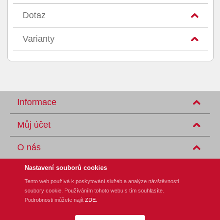
Dotaz
Varianty
Informace
Můj účet
O nás
Nastavení souborů cookies
Tento web používá k poskytování služeb a analýze návštěvnosti
soubory cookie. Používáním tohoto webu s tím souhlasíte.
REM-Technik s.r.o., Klíny 35, CZ-615 00 Brno
Podrobnosti můžete najít
ZDE
.
Tel.: +420 548 140 000