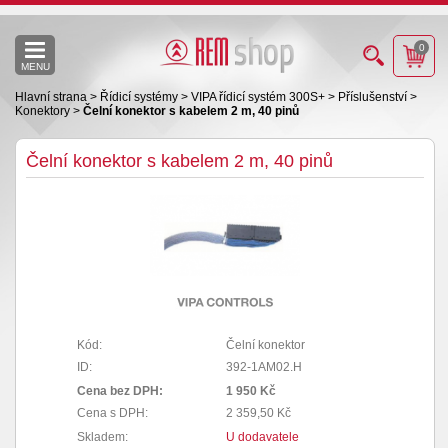
0
MENU
Hlavní strana
>
Řídicí systémy
>
VIPA řídicí systém 300S+
>
Příslušenství
>
Konektory
>
Čelní konektor s kabelem 2 m, 40 pinů
Čelní konektor s kabelem 2 m, 40 pinů
Kód:
Čelní konektor
ID:
392-1AM02.H
Cena bez DPH:
1 950 Kč
Cena s DPH:
2 359,50 Kč
Skladem:
U dodavatele