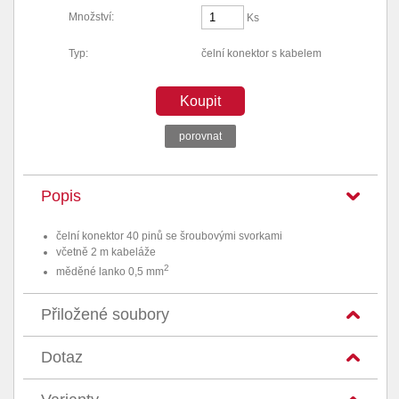
Množství:
Ks
Typ:
čelní konektor s kabelem
Koupit
porovnat
Popis
čelní konektor 40 pinů se šroubovými svorkami
včetně 2 m kabeláže
2
měděné lanko 0,5 mm
Přiložené soubory
Dotaz