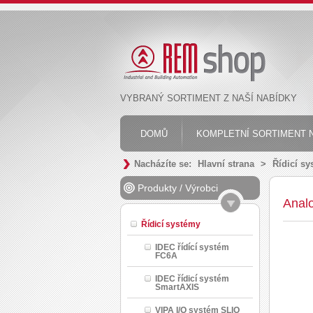
VYBRANÝ SORTIMENT Z NAŠÍ NABÍDKY
DOMŮ
KOMPLETNÍ SORTIMENT N
Nacházíte se:
Hlavní strana
>
Řídicí s
Produkty
/
Výrobci
Anal
Řídicí systémy
IDEC řídící systém
FC6A
IDEC řídicí systém
SmartAXIS
VIPA I/O systém SLIO