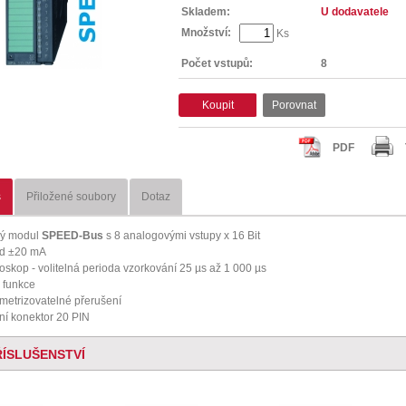
Skladem:
U dodavatele
Množství:
Ks
Počet vstupů:
8
Koupit
Porovnat
PDF
s
Přiložené soubory
Dotaz
lý modul
SPEED-Bus
s 8 analogovými vstupy x 16 Bit
d ±20 mA
loskop - volitelná perioda vzorkování 25 µs až 1 000 µs
 funkce
metrizovatelné přerušení
ní konektor 20 PIN
ŘÍSLUŠENSTVÍ