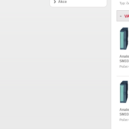
Akce
Typ: č
-
V
Analo
SM33
Počet 
Analo
SM33
Počet 