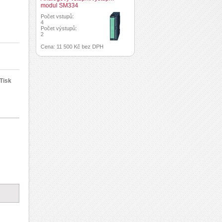
modul SM334
Počet vstupů:
4
Počet výstupů:
2
Cena: 11 500 Kč bez DPH
Tisk