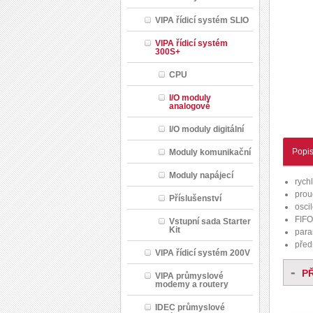
VIPA řídicí systém SLIO
VIPA řídicí systém
300S+
CPU
I/O moduly
analogové
I/O moduly digitální
Popi
Moduly komunikační
Moduly napájecí
rych
prou
Příslušenství
osci
FIFO
Vstupní sada Starter
Kit
para
před
VIPA řídicí systém 200V
-
P
VIPA průmyslové
modemy a routery
IDEC průmyslové