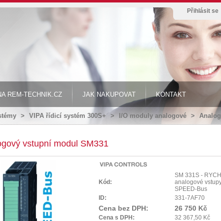
Přihlásit se
A REM-TECHNIK.CZ
JAK NAKUPOVAT
KONTAKT
ystémy
>
VIPA řídicí systém 300S+
>
I/O moduly analogové
>
Analog
ogový vstupní modul SM331
SM 331S - RYC
Kód:
analogové vstupy
SPEED-Bus
ID:
331-7AF70
Cena bez DPH:
26 750 Kč
Cena s DPH:
32 367,50 Kč