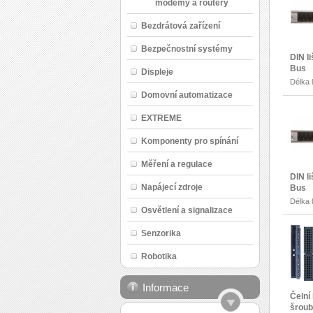
modemy a routery
Bezdrátová zařízení
Bezpečnostní systémy
DIN l
Bus
Displeje
Délka 
Domovní automatizace
EXTREME
Komponenty pro spínání
Měření a regulace
DIN l
Napájecí zdroje
Bus
Délka 
Osvětlení a signalizace
Senzorika
Robotika
Informace
Čelní 
šroub