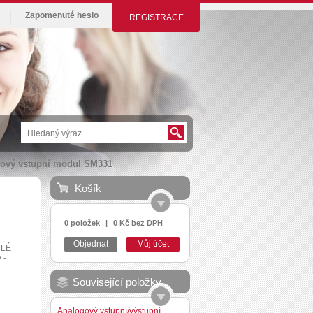
Zapomenuté heslo
REGISTRACE
ový vstupní modul SM331
Košík
0 položek
|
0 Kč bez DPH
Objednat
Můj účet
HLÉ
 -
Související položky
Analogový vstupní/výstupní