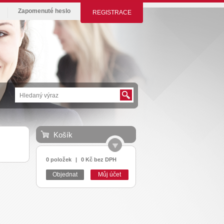
Zapomenuté heslo
REGISTRACE
Košík
0 položek
|
0 Kč bez DPH
Objednat
Můj účet