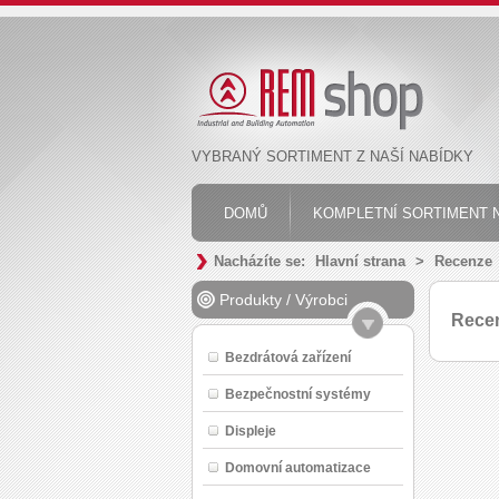
VYBRANÝ SORTIMENT Z NAŠÍ NABÍDKY
DOMŮ
KOMPLETNÍ SORTIMENT N
Nacházíte se:
Hlavní strana
>
Recenze
Produkty
/
Výrobci
Rece
Bezdrátová zařízení
Bezpečnostní systémy
Displeje
Domovní automatizace