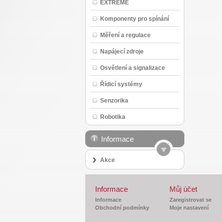
EXTREME
Komponenty pro spínání
Měření a regulace
Napájecí zdroje
Osvětlení a signalizace
Řídicí systémy
Senzorika
Robotika
Informace
Akce
Informace
Můj účet
Informace
Zaregistrovat se
Obchodní podmínky
Moje nastavení