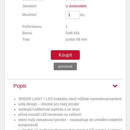
Skladem:
U dodavatele
Množství:
Ks
Počet barev:
1
Barva:
čistě bílá
Tvar:
jumbo 66 mm
Koupit
porovnat
Popis
SPIDER LIGHT = LED indikátor, který můžete namontovat kamkoli
úzký design – vhodné pro malý prostor
vynikající viditelnost zepředu a ze stran
přímá montáž LED kontrolek na zařízení
velmi malý zabudovací prostor – nezasahuje do umístění ostatních
komponentů