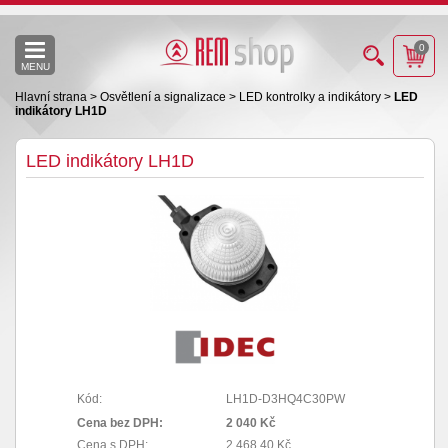
0
MENU
Hlavní strana
>
Osvětlení a signalizace
>
LED kontrolky a indikátory
>
LED
indikátory LH1D
LED indikátory LH1D
Kód:
LH1D-D3HQ4C30PW
Cena bez DPH:
2 040 Kč
Cena s DPH:
2 468,40 Kč