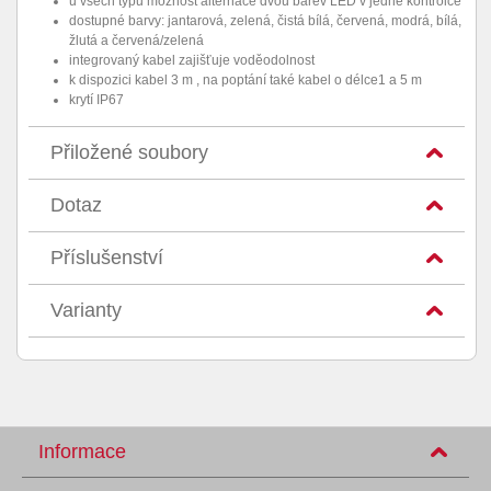
u všech typů možnost alternace dvou barev LED v jedné kontrolce
dostupné barvy: jantarová, zelená, čistá bílá, červená, modrá, bílá,
žlutá a červená/zelená
integrovaný kabel zajišťuje voděodolnost
k dispozici kabel 3 m , na poptání také kabel o délce1 a 5 m
krytí IP67
Přiložené soubory
Dotaz
Příslušenství
Varianty
Informace