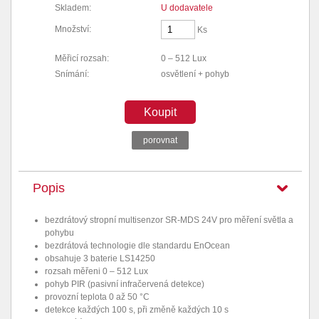
Skladem:
U dodavatele
Množství:
Ks
Měřicí rozsah:
0 – 512 Lux
Snímání:
osvětlení + pohyb
Koupit
porovnat
Popis
bezdrátový stropní multisenzor SR-MDS 24V pro měření světla a
pohybu
bezdrátová technologie dle standardu EnOcean
obsahuje 3 baterie LS14250
rozsah měřeni 0 – 512 Lux
pohyb PIR (pasivní infračervená detekce)
provozní teplota 0 až 50 °C
detekce každých 100 s, při změně každých 10 s