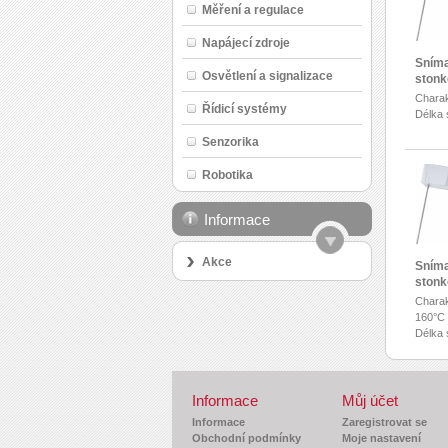
Měření a regulace
Napájecí zdroje
Sníma
Osvětlení a signalizace
ston
Charak
Řídicí systémy
Délka 
Senzorika
Robotika
Informace
Akce
Sníma
ston
Charak
160°C
Délka 
Informace
Můj účet
Informace
Zaregistrovat se
Obchodní podmínky
Moje nastavení