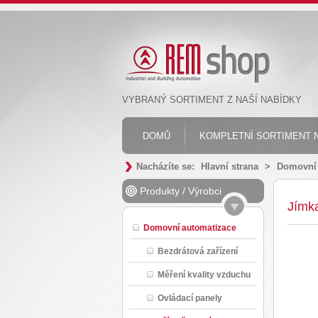
VYBRANÝ SORTIMENT Z NAŠÍ NABÍDKY
DOMŮ
KOMPLETNÍ SORTIMENT N
Nacházíte se:
Hlavní strana
>
Domovní 
Produkty
/
Výrobci
Jímk
Domovní automatizace
Bezdrátová zařízení
Měření kvality vzduchu
Ovládací panely