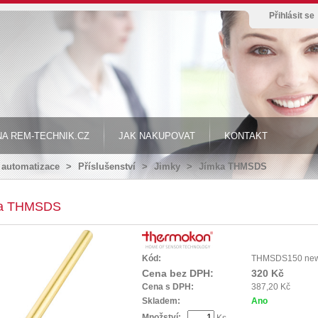
Přihlásit se
A REM-TECHNIK.CZ
JAK NAKUPOVAT
KONTAKT
automatizace
>
Příslušenství
>
Jimky
>
Jímka THMSDS
a THMSDS
Kód:
THMSDS150 ne
Cena bez DPH:
320 Kč
Cena s DPH:
387,20 Kč
Skladem:
Ano
Množství:
Ks