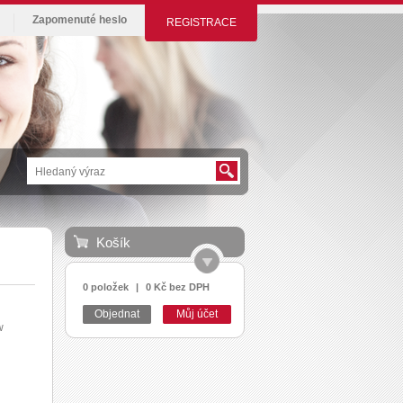
Zapomenuté heslo
REGISTRACE
Košík
0 položek
|
0 Kč bez DPH
Objednat
Můj účet
w