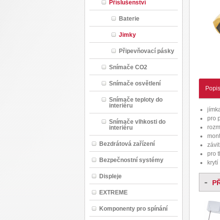
Příslušenství
Baterie
Jimky
Připevňovací pásky
Snímače CO2
Snímače osvětlení
Popi
Snímače teploty do
interiéru
jímk
pro 
Snímače vlhkosti do
rozm
interiéru
mont
Bezdrátová zařízení
závi
pro 
Bezpečnostní systémy
krytí
Displeje
-
P
EXTREME
Komponenty pro spínání